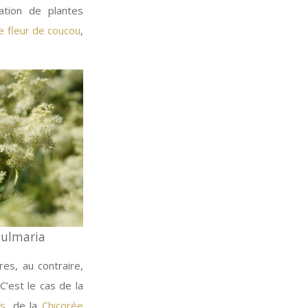
ation de plantes
ne fleur de coucou
,
a ulmaria
es, au contraire,
’est le cas de la
fs
, de la
Chicorée