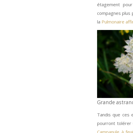
étagement pour 
compagnes plus p
la
Pulmonaire affi
Grande astranc
Tandis que ces e
pourront tolérer
Campanule à feui