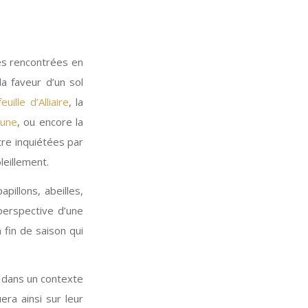
tes rencontrées en
a faveur d’un sol
uille d’Alliaire
, la
mune
, ou encore la
tre inquiétées par
leillement.
pillons, abeilles,
 perspective d’une
 fin de saison qui
n dans un contexte
era ainsi sur leur