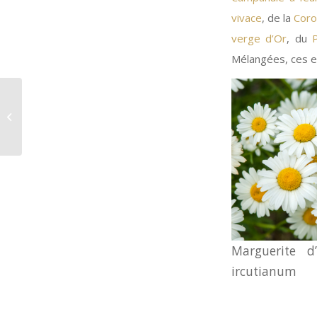
vivace
, de la
Coro
verge d’Or
, du
Mélangées, ces e
Meilleurs voeux !
Marguerite d
ircutianum