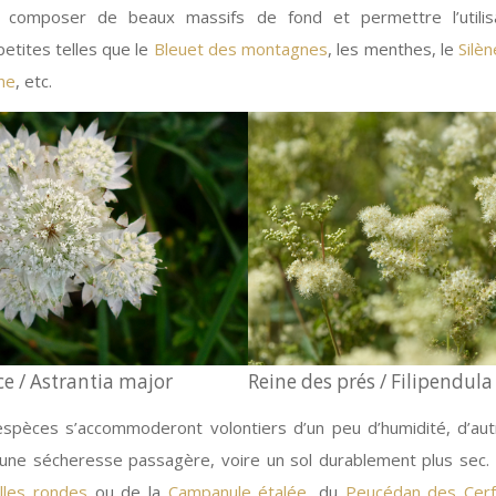
composer de beaux massifs de fond et permettre l’utilis
etites telles que le
Bleuet des montagnes
, les menthes, le
Silè
ne
, etc.
e / Astrantia major
Reine des prés / Filipendul
spèces s’accommoderont volontiers d’un peu d’humidité, d’autr
 une sécheresse passagère, voire un sol durablement plus sec. C
lles rondes
ou de la
Campanule étalée
, du
Peucédan des Cer