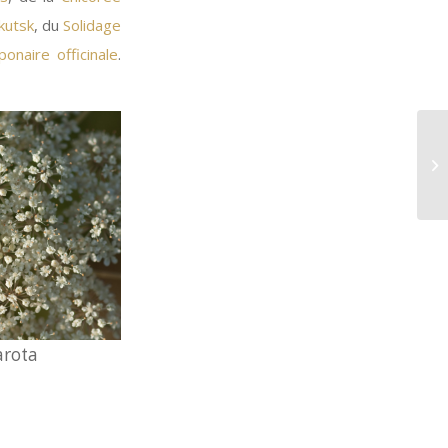
kutsk
, du
Solidage
ponaire officinale
.
arota