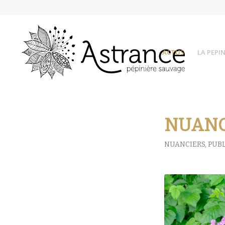
ACTUS
LA PEPIN
NUANCI
NUANCIERS
,
PUBL