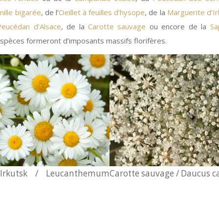
nille bigarée
, de l’
Oeillet à feuilles d’hysope
, de la
Marguerite d’Ir
Peucédan d’Alsace
, de la
Carotte sauvage
ou encore de la
Sa
spèces formeront d’imposants massifs florifères.
’Irkutsk / Leucanthemum
Carotte sauvage / Daucus c