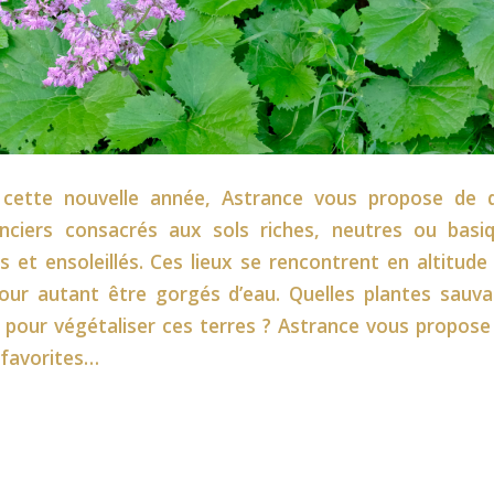
 cette nouvelle année, Astrance vous propose de d
ciers consacrés aux sols riches, neutres ou basi
s et ensoleillés. Ces lieux se rencontrent en altitud
pour autant être gorgés d’eau. Quelles plantes sauv
er pour végétaliser ces terres ? Astrance vous propos
 favorites…