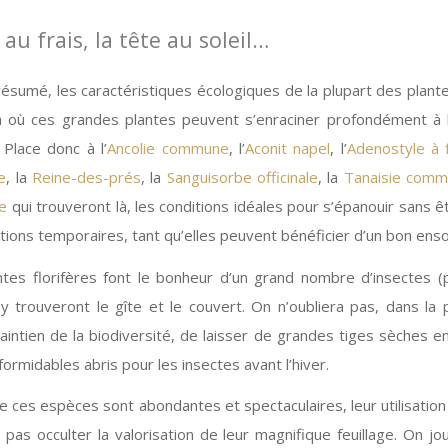
 au frais, la tête au soleil…
résumé, les caractéristiques écologiques de la plupart des plan
là où ces grandes plantes peuvent s’enraciner profondément à l
 Place donc à l’
Ancolie commune
, l’
Aconit napel
, l’
Adenostyle à fe
e
, la
Reine-des-prés
, la
Sanguisorbe officinale
, la
Tanaisie com
le
qui trouveront là, les conditions idéales pour s’épanouir sans ê
tions temporaires, tant qu’elles peuvent bénéficier d’un bon enso
es florifères font le bonheur d’un grand nombre d’insectes (pa
y trouveront le gîte et le couvert. On n’oubliera pas, dans la
aintien de la biodiversité, de laisser de grandes tiges sèches en
ormidables abris pour les insectes avant l’hiver.
 de ces espèces sont abondantes et spectaculaires, leur utilisatio
pas occulter la valorisation de leur magnifique feuillage. On jou