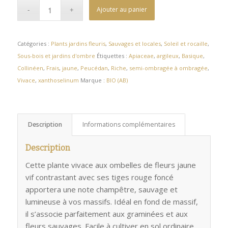
Ajouter au panier
Catégories :
Plants jardins fleuris
,
Sauvages et locales
,
Soleil et rocaille
,
Sous-bois et jardins d'ombre
Étiquettes :
Apiaceae
,
argileux
,
Basique
,
Collinéen
,
Frais
,
jaune
,
Peucédan
,
Riche
,
semi-ombragée à ombragée
,
Vivace
,
xanthoselinum
Marque :
BIO (AB)
Description
Informations complémentaires
Description
Cette plante vivace aux ombelles de fleurs jaune
vif contrastant avec ses tiges rouge foncé
apportera une note champêtre, sauvage et
lumineuse à vos massifs. Idéal en fond de massif,
il s’associe parfaitement aux graminées et aux
fleurs sauvages. Facile à cultiver en sol ordinaire