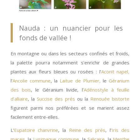
Nauda : un nuancier pour les
fonds de vallée !
En montagne ou dans les secteurs confinés et froids,
la palette pourra notamment s’enrichir de grandes
plantes aux fleurs bleues ou rosées : l’
Aconit napel,
l’
Ancolie commune
, la
Laitue de Plumier,
le
Géranium
des bois
, le Géranium livide, l’
Adénostyle à feuille
d’alliaire
, la
Succise des prés
ou la
Renouée bistorte
figurent parmi nos préférées et se marient assez
facilement entre-elles.
L’
Eupatoire chanvrine
, la
Reine des prés
, l’
Iris des
marais
, la
Lysimaque commune
, la
Salicaire
, la
Menthe