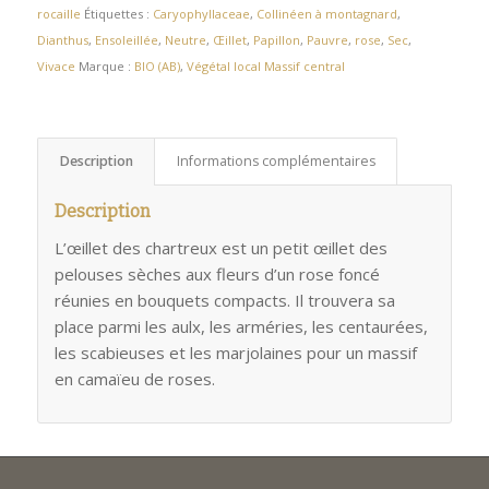
rocaille
Étiquettes :
Caryophyllaceae
,
Collinéen à montagnard
,
Dianthus
,
Ensoleillée
,
Neutre
,
Œillet
,
Papillon
,
Pauvre
,
rose
,
Sec
,
Vivace
Marque :
BIO (AB)
,
Végétal local Massif central
Description
Informations complémentaires
Description
L’œillet des chartreux est un petit œillet des
pelouses sèches aux fleurs d’un rose foncé
réunies en bouquets compacts. Il trouvera sa
place parmi les aulx, les arméries, les centaurées,
les scabieuses et les marjolaines pour un massif
en camaïeu de roses.