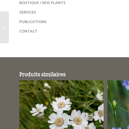
BOUTIQUE / NOS PLANTS
SERVICES
Dianthus
PUBLICATIONS
carthusianorum /
CONTACT
Oeillet des Chartreux
Produits similaires