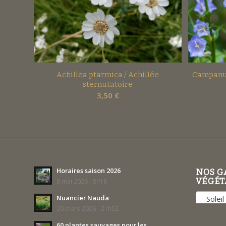
Achillea ptarmica / Achillée
Campanul
sternutatoire
3,50
€
Horaires saison 2026
NOS G
VÉGÉT
8 mai 2026 - 8h18
Nuancier Nauda
Soleil 
20 mars 2026 - 21h52
60 plantes sauvages pour les