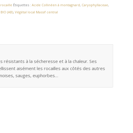
 rocaille
Étiquettes :
Acide Collinéen à montagnard
,
Caryophyllaceae
,
:
BIO (AB)
,
Végétal local Massif central
lus résistants à la sécheresse et à la chaleur. Ses
llissent aisément les rocailles aux côtés des autres
 armoises, sauges, euphorbes…