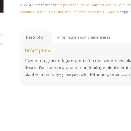
UGS :
40
Catégories :
Plants jardins fleuris
,
Sauvages et locales
,
Soleil et
Dianthus
,
Ensoleillée
,
Œillet
,
Papillon
,
rose
,
Sec à frais
,
Vivace
Marque 
Description
Informations complémentaires
Description
L’œillet du granite figure parmi l’un des œillets les p
fleurs d’un rose profond et son feuillage bleuté embe
plantes à feuillage glauque : ails, fétuques, orpins,