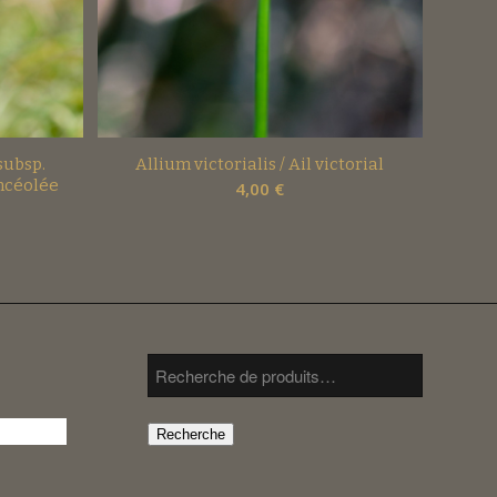
subsp.
Allium victorialis / Ail victorial
ncéolée
4,00
€
Recherche