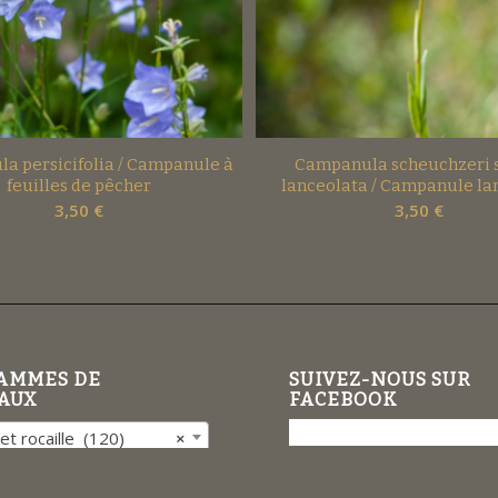
a persicifolia / Campanule à
Campanula scheuchzeri 
feuilles de pêcher
lanceolata / Campanule la
3,50
€
3,50
€
AMMES DE
SUIVEZ-NOUS SUR
AUX
FACEBOOK
et rocaille (120)
×