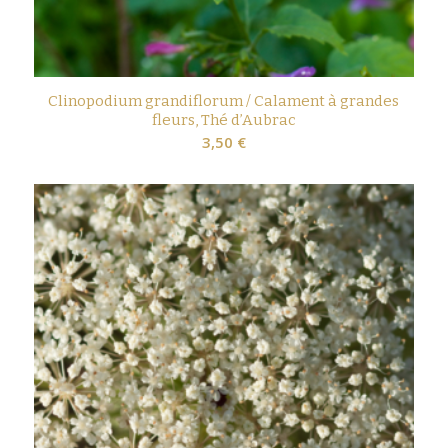
Clinopodium grandiflorum / Calament à grandes
fleurs, Thé d’Aubrac
3,50
€