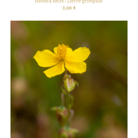
Hedera helix / Lierre grimpant
3,00
€