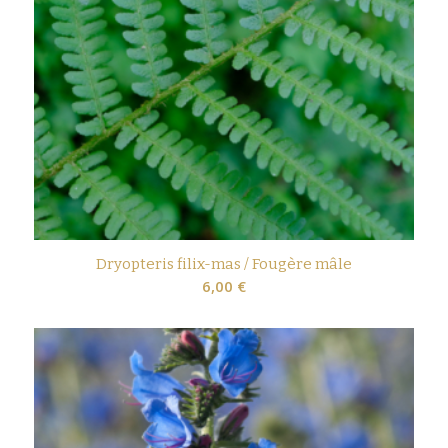
Dryopteris filix-mas / Fougère mâle
6,00
€