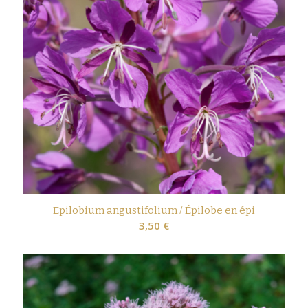
Epilobium angustifolium / Épilobe en épi
3,50
€