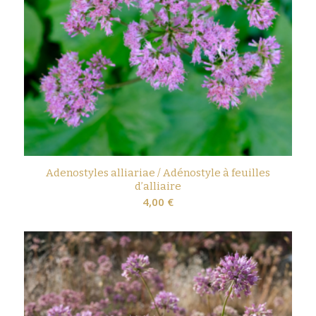
Adenostyles alliariae / Adénostyle à feuilles
d’alliaire
4,00
€