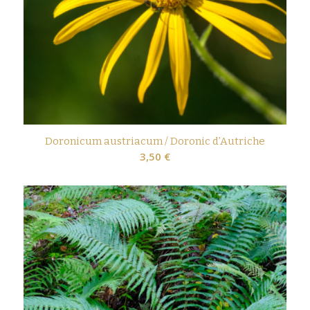
Doronicum austriacum / Doronic d’Autriche
3,50
€