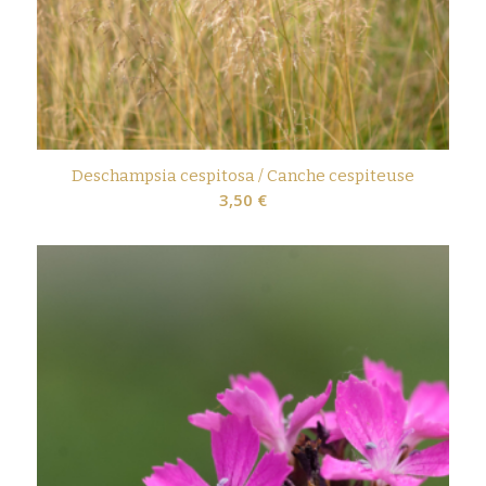
Deschampsia cespitosa / Canche cespiteuse
3,50
€