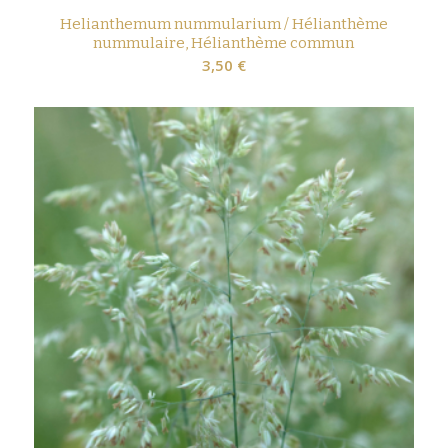
Helianthemum nummularium / Hélianthème
nummulaire, Hélianthème commun
3,50
€