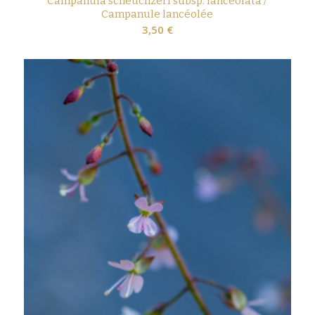
Campanula scheuchzeri subsp. lanceolata /
Campanule lancéolée
3,50
€