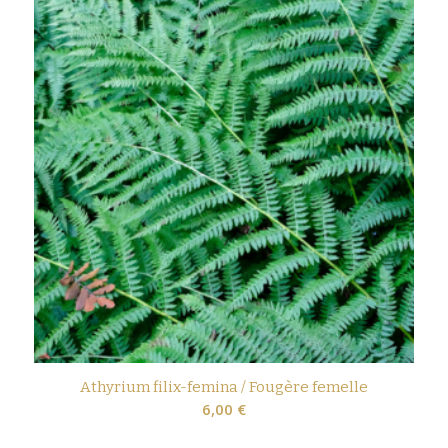
Athyrium filix-femina / Fougère femelle
6,00
€