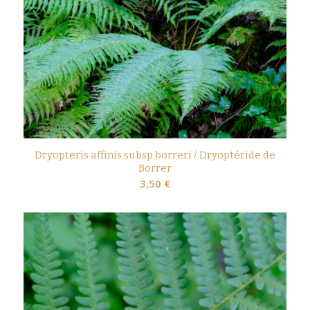
Dryopteris affinis subsp borreri / Dryoptéride de
Borrer
3,50
€