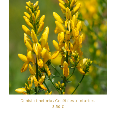
Genista tinctoria / Genêt des teinturiers
3,50
€