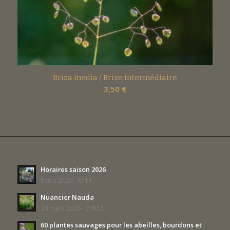
Briza media / Brize intermédiaire
3,50
€
Horaires saison 2026
8 mai 2026 - 8h18
Nuancier Nauda
20 mars 2026 - 21h52
60 plantes sauvages pour les abeilles, bourdons et