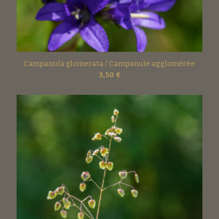
Campanula glomerata / Campanule agglomérée
3,50
€