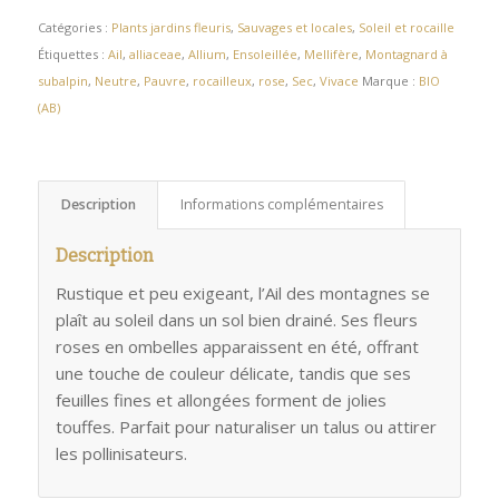
Catégories :
Plants jardins fleuris
,
Sauvages et locales
,
Soleil et rocaille
Étiquettes :
Ail
,
alliaceae
,
Allium
,
Ensoleillée
,
Mellifère
,
Montagnard à
subalpin
,
Neutre
,
Pauvre
,
rocailleux
,
rose
,
Sec
,
Vivace
Marque :
BIO
(AB)
Description
Informations complémentaires
Description
Rustique et peu exigeant, l’Ail des montagnes se
plaît au soleil dans un sol bien drainé. Ses fleurs
roses en ombelles apparaissent en été, offrant
une touche de couleur délicate, tandis que ses
feuilles fines et allongées forment de jolies
touffes. Parfait pour naturaliser un talus ou attirer
les pollinisateurs.