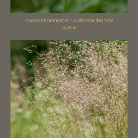
Anemone nemorosa / Anémone des bois
3,50
€