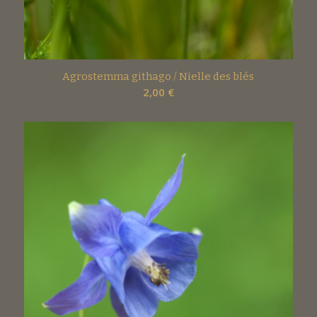
Agrostemma githago / Nielle des blés
2,00
€