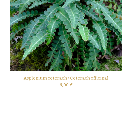
Asplenium ceterach / Ceterach officinal
6,00
€