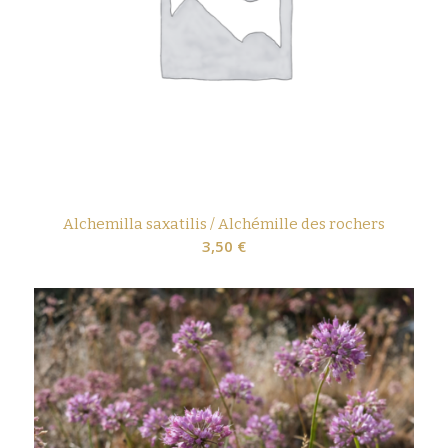
Alchemilla saxatilis / Alchémille des rochers
3,50
€