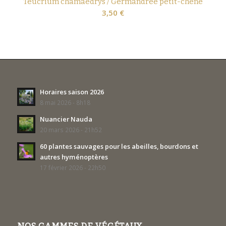
Teucrium chamaedrys / Germandrée petit-chêne
3,50
€
Horaires saison 2026
8 mai 2026 - 8h18
Nuancier Nauda
20 mars 2026 - 21h52
60 plantes sauvages pour les abeilles, bourdons et
autres hyménoptères
17 février 2026 - 22h50