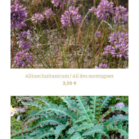
Allium lusitanicum / Ail des montagnes
3,50
€