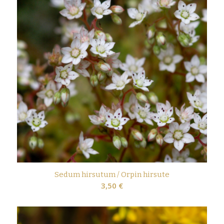
Sedum hirsutum / Orpin hirsute
3,50
€