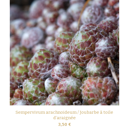
Sempervivum arachnoideum / Joubarbe à toile
d’araignée
3,50
€