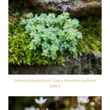
Sedum dasyphyllum / Orpin à feuilles épaisses
3,50
€