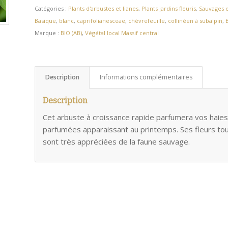
Catégories :
Plants d'arbustes et lianes
,
Plants jardins fleuris
,
Sauvages e
Basique
,
blanc
,
caprifolianesceae
,
chèvrefeuille
,
collinéen à subalpin
,
Marque :
BIO (AB)
,
Végétal local Massif central
Description
Informations complémentaires
Description
Cet arbuste à croissance rapide parfumera vos haies 
parfumées apparaissant au printemps. Ses fleurs t
sont très appréciées de la faune sauvage.