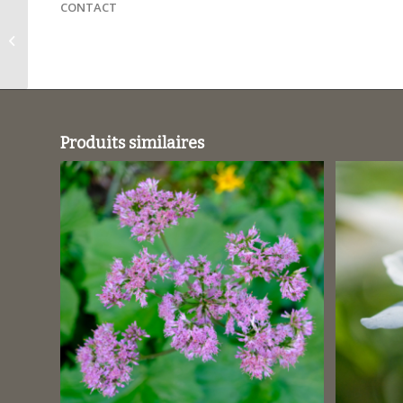
CONTACT
Lonicera
periclymenum /
Chèvrefeuille des bois
Produits similaires