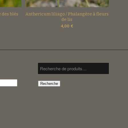
 des blés
Anthericum liliago / Phalangère à fleurs
de lis
4,00
€
Recherche