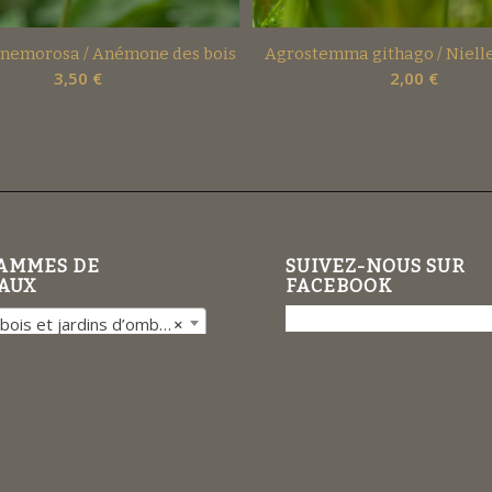
nemorosa / Anémone des bois
Agrostemma githago / Nielle
3,50
€
2,00
€
AMMES DE
SUIVEZ-NOUS SUR
AUX
FACEBOOK
s et jardins d’ombre (87)
×