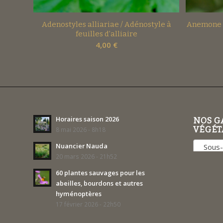
Adenostyles alliariae / Adénostyle à
Anemone 
feuilles d’alliaire
4,00
€
Horaires saison 2026
NOS G
VÉGÉT
8 mai 2026 - 8h18
Nuancier Nauda
Sous-boi
20 mars 2026 - 21h52
60 plantes sauvages pour les
abeilles, bourdons et autres
hyménoptères
17 février 2026 - 22h50