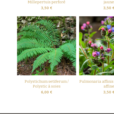
Millepertuis perforé
jaune
3,50
€
3,50
Polystichum setiferum /
Pulmonaria affinis
Polystic à soies
affin
6,00
€
3,50