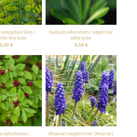
 amygdaloïdes /
Galium odoratum / Aspérule
rbe des bois
odorante
3,50
€
3,50
€
a xylosteum /
Muscari neglectum / Muscari