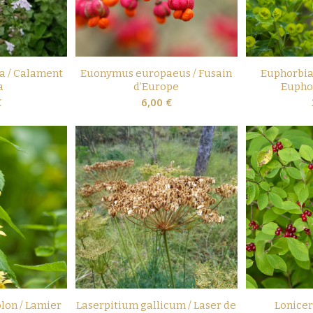
a / Calament
Euonymus europaeus / Fusain
Euphorbia
a
d’Europe
Eupho
€
6,00
€
on / Lamier
Laserpitium gallicum / Laser de
Lonicer