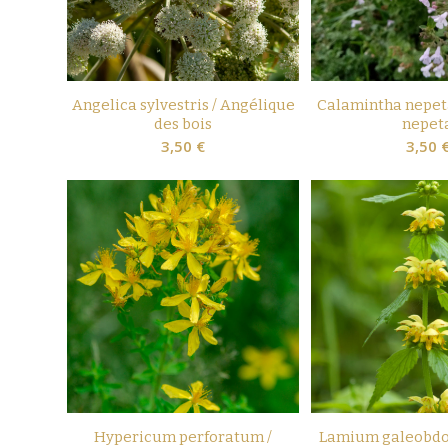
Angelica sylvestris / Angélique
Calamintha nepet
des bois
nepet
3,50
€
3,50
Hypericum perforatum /
Lamium galeobdol