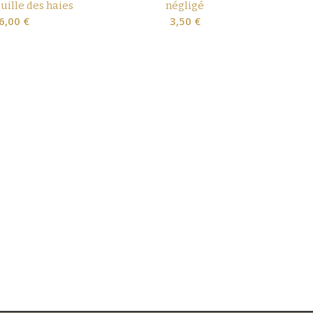
uille des haies
négligé
6,00
€
3,50
€