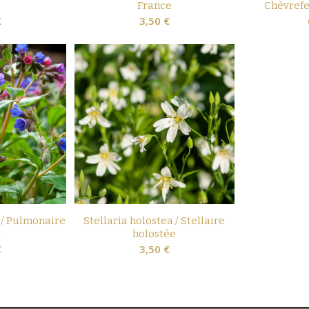
France
Chèvrefe
€
3,50
€
 / Pulmonaire
Stellaria holostea / Stellaire
e
holostée
€
3,50
€