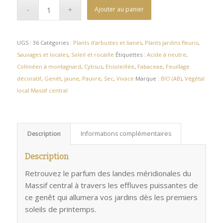
Ajouter au panier
UGS :
36
Catégories :
Plants d'arbustes et lianes
,
Plants jardins fleuris
,
Sauvages et locales
,
Soleil et rocaille
Étiquettes :
Acide à neutre
,
Collinéen à montagnard
,
Cytisus
,
Ensoleillée
,
Fabaceae
,
Feuillage
décoratif
,
Genêt
,
jaune
,
Pauvre
,
Sec
,
Vivace
Marque :
BIO (AB)
,
Végétal
local Massif central
Description
Informations complémentaires
Description
Retrouvez le parfum des landes méridionales du
Massif central à travers les effluves puissantes de
ce genêt qui allumera vos jardins dès les premiers
soleils de printemps.