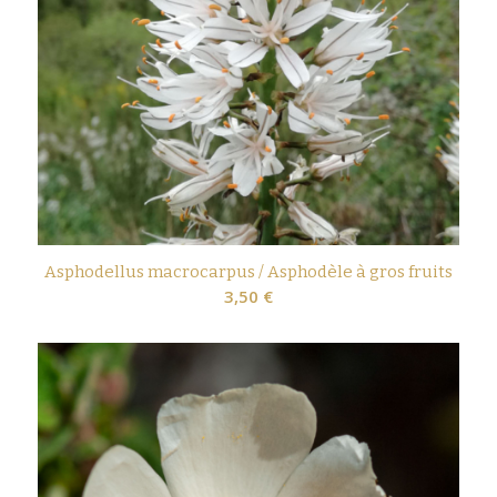
Asphodellus macrocarpus / Asphodèle à gros fruits
3,50
€