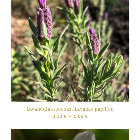
Lavandula stoechas / Lavande papillon
Plage
3,50
€
–
5,00
€
de
prix :
3,50 €