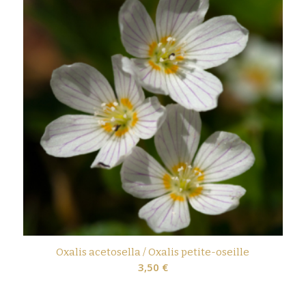
à
5,00 €
Oxalis acetosella / Oxalis petite-oseille
3,50
€