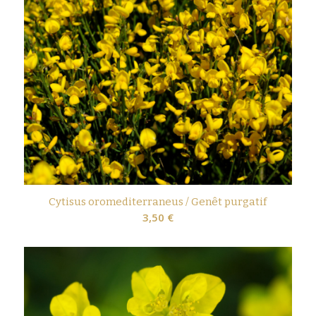
Cytisus oromediterraneus / Genêt purgatif
3,50
€