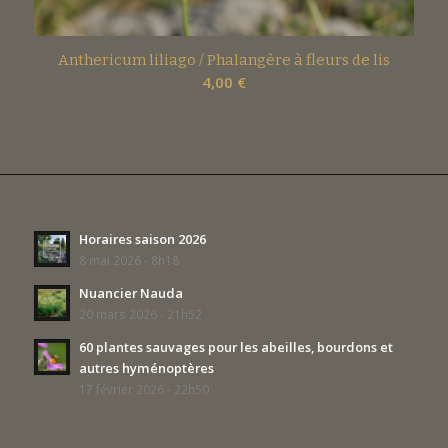
Anthericum liliago / Phalangère à fleurs de lis
4,00
€
Horaires saison 2026
8 mai 2026 - 8h18
Nuancier Nauda
20 mars 2026 - 21h52
60 plantes sauvages pour les abeilles, bourdons et
autres hyménoptères
17 février 2026 - 22h50