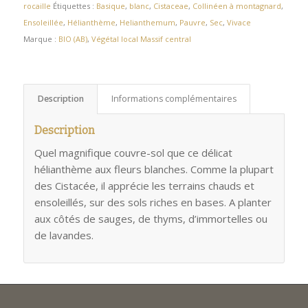
rocaille
Étiquettes :
Basique
,
blanc
,
Cistaceae
,
Collinéen à montagnard
,
Ensoleillée
,
Hélianthème
,
Helianthemum
,
Pauvre
,
Sec
,
Vivace
Marque :
BIO (AB)
,
Végétal local Massif central
Description
Informations complémentaires
Description
Quel magnifique couvre-sol que ce délicat
hélianthème aux fleurs blanches. Comme la plupart
des Cistacée, il apprécie les terrains chauds et
ensoleillés, sur des sols riches en bases. A planter
aux côtés de sauges, de thyms, d’immortelles ou
de lavandes.