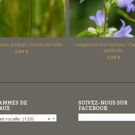
ma githago / Nielle des blés
Campanula trachelium / C
gantelée
2,00
€
3,50
€
AMMES DE
SUIVEZ-NOUS SUR
AUX
FACEBOOK
et rocaille (120)
×