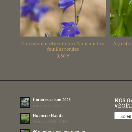
Campanula rotundifolia / Campanule à
Agrostem
feuilles rondes
3,50
€
Horaires saison 2026
NOS G
VÉGÉT
8 mai 2026 - 8h18
Nuancier Nauda
Soleil 
20 mars 2026 - 21h52
60 plantes sauvages pour les