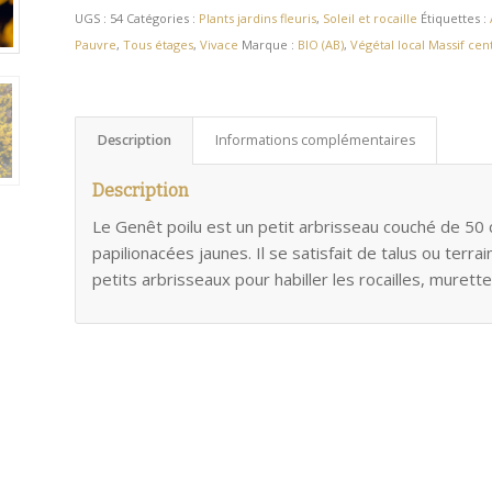
UGS :
54
Catégories :
Plants jardins fleuris
,
Soleil et rocaille
Étiquettes :
Pauvre
,
Tous étages
,
Vivace
Marque :
BIO (AB)
,
Végétal local Massif cen
Description
Informations complémentaires
Description
Le Genêt poilu est un petit arbrisseau couché de 5
papilionacées jaunes. Il se satisfait de talus ou terr
petits arbrisseaux pour habiller les rocailles, murette