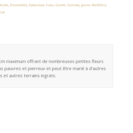
Acide
,
Ensoleillée
,
Fabaceae
,
Frais
,
Genêt
,
Genista
,
jaune
,
Mellifère
,
tral
0 cm maximum offrant de nombreuses petites fleurs
ains pauvres et pierreux et peut être marié à d’autres
s et autres terrains ingrats.