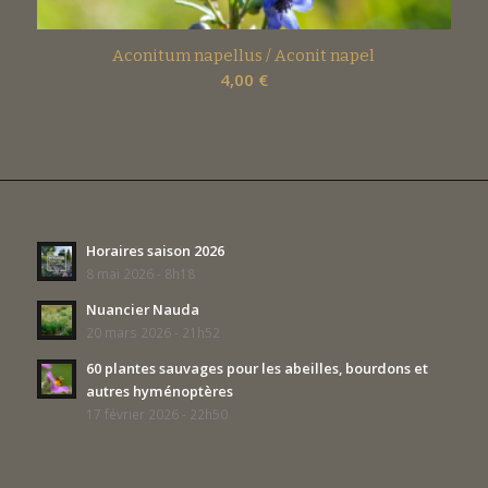
Aconitum napellus / Aconit napel
4,00
€
Horaires saison 2026
8 mai 2026 - 8h18
Nuancier Nauda
20 mars 2026 - 21h52
60 plantes sauvages pour les abeilles, bourdons et
autres hyménoptères
17 février 2026 - 22h50