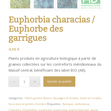
Euphorbia characias /
Euphorbe des
garrigues
4,50
€
Plants produits en agriculture biologique à partir de
graines collectées sur les contreforts méridionnaux du
Massif central, bénéficiant des label BIO (AB).
Ajouter au panier
Catégories :
Plants jardins fleuris
,
Sauvages et locales
,
Soleil et rocaille
,
Sous-bois et jardins d'ombre
Étiquettes :
Basique
,
caillouteux
,
Collinéen
,
Ensoleillée
,
euphorbe
,
euphorbia
,
euphorbiaceae
,
jaune
,