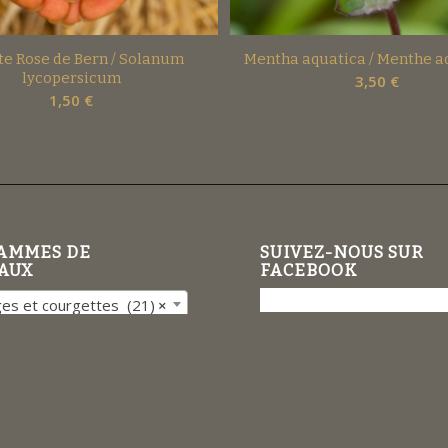
e Rose de Bern / Solanum
Mentha aquatica / Menthe a
lycopersicum
3,50
€
1,50
€
AMMES DE
SUIVEZ-NOUS SUR
AUX
FACEBOOK
s et courgettes (21)
×