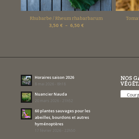
Rhubarbe / Rheum rhabarbarum
Tomat
Plage
3,50
€
–
6,50
€
de
prix :
3,50 €
à
6,50 €
Horaires saison 2026
NOS G
VÉGÉT
8 mai 2026 - 8h18
Nuancier Nauda
Courge
20 mars 2026 - 21h52
60 plantes sauvages pour les
abeilles, bourdons et autres
hyménoptères
17 février 2026 - 22h50