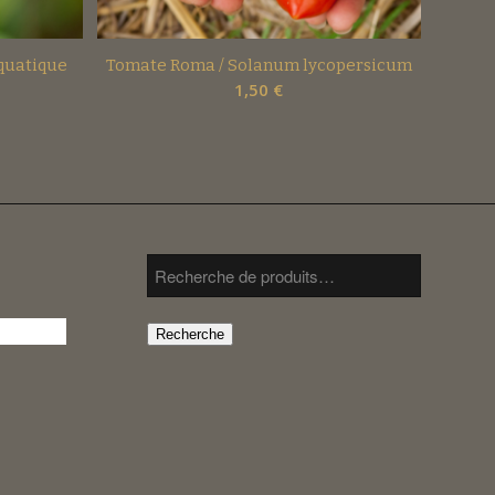
quatique
Tomate Roma / Solanum lycopersicum
1,50
€
Recherche