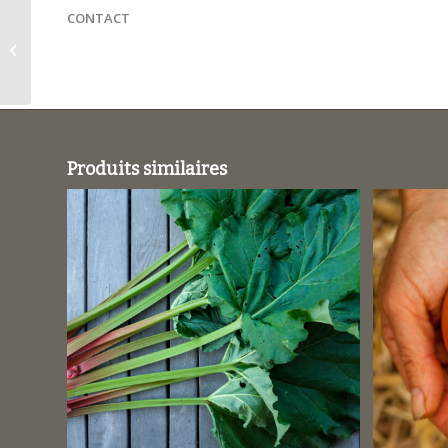
CONTACT
Courgette Gold Rush /
Cucurbita pepo
Produits similaires