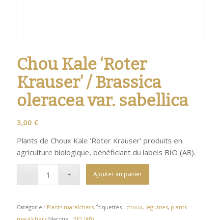
Chou Kale ‘Roter
Krauser’ / Brassica
oleracea var. sabellica
3,00
€
Plants de Choux Kale ‘Roter Krauser’ produits en
agriculture biologique, bénéficiant du labels BIO (AB).
Ajouter au panier
Catégorie :
Plants maraîchers
Étiquettes :
choux
,
légumes
,
plants
maraîchers
Marque :
BIO (AB)