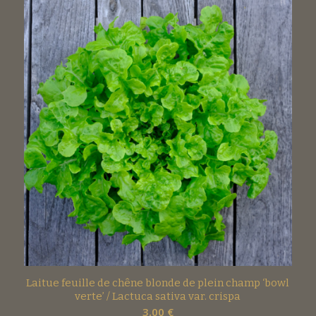
Laitue feuille de chêne blonde de plein champ ‘bowl
verte’ / Lactuca sativa var. crispa
3,00
€