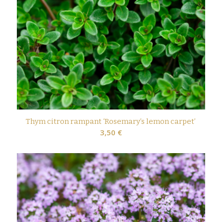
Thym citron rampant ‘Rosemary’s lemon carpet’
3,50
€