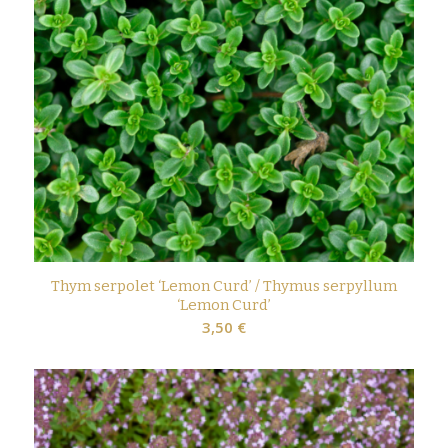
Thym serpolet ‘Lemon Curd’ / Thymus serpyllum
‘Lemon Curd’
3,50
€