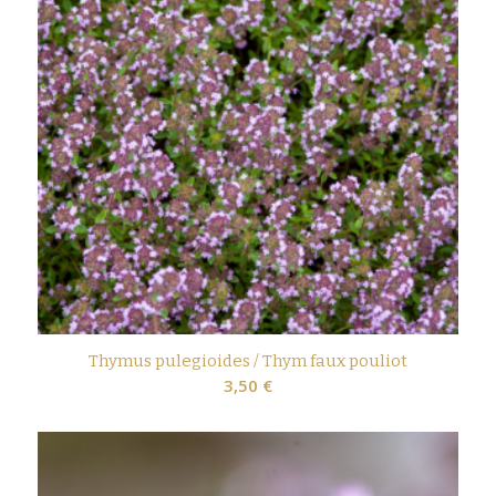
Thymus pulegioides / Thym faux pouliot
3,50
€