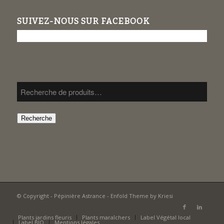
SUIVEZ-NOUS SUR FACEBOOK
Recherche
© Copyright -
Pépinière Astrance
-
Enfold Theme by Kriesi
Plants jardins fleuris
Plants maraîchers
Label Végétal local
Label BIO
Mentions légales