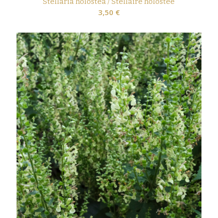
Stellaria holostea / Stellaire holostée
3,50
€