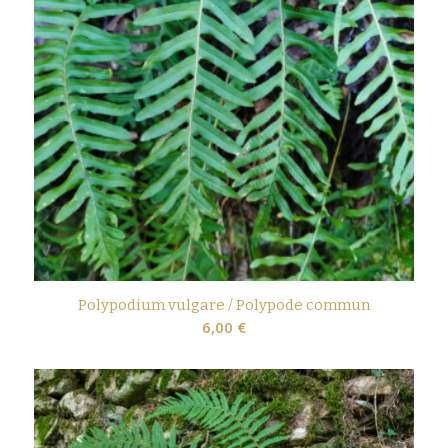
Polypodium vulgare / Polypode commun
6,00
€