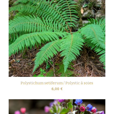
Polystichum setiferum / Polystic à soies
6,00
€