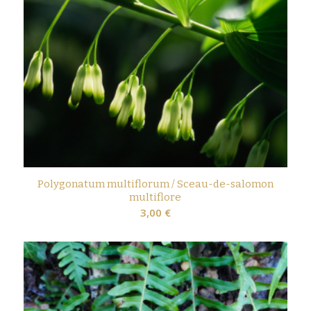
Polygonatum multiflorum / Sceau-de-salomon
multiflore
3,00
€