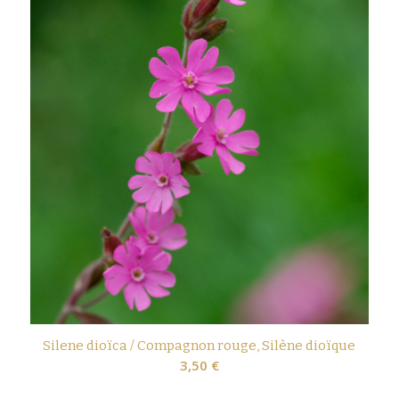
Silene dioïca / Compagnon rouge, Silène dioïque
3,50
€