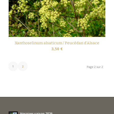
Xanthoselinum alsaticum / Peucédan d’Alsace
3,50
€
1
2
Page 2 sur 2
Horaires saison 2026