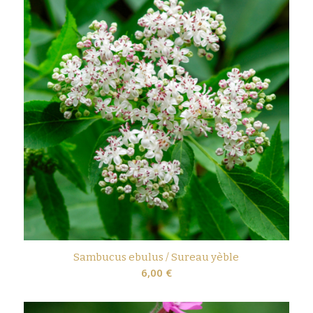
Sambucus ebulus / Sureau yèble
6,00
€