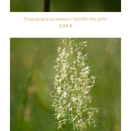
Tragopogon pratensis / Salsifis des prés
3,50
€