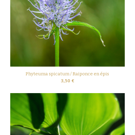
Phyteuma spicatum / Raiponce en épis
3,50
€