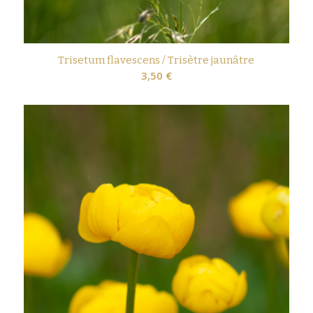
Trisetum flavescens / Trisètre jaunâtre
3,50
€