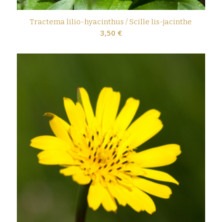
Tractema lilio-hyacinthus / Scille lis-jacinthe
3,50
€