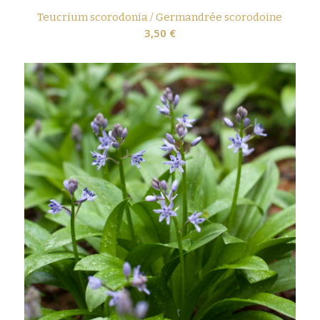
Teucrium scorodonia / Germandrée scorodoine
3,50
€