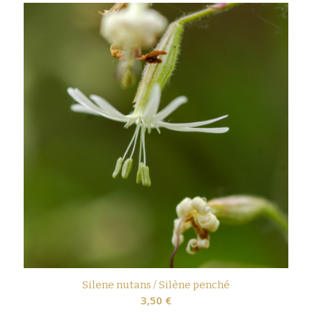
Silene nutans / Silène penché
3,50
€