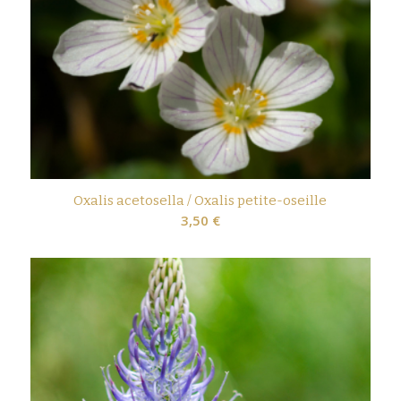
Oxalis acetosella / Oxalis petite-oseille
3,50
€