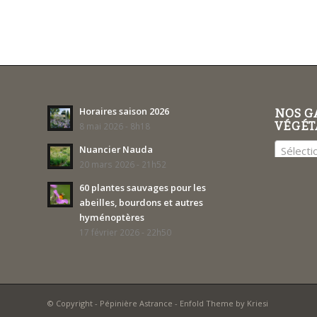
Horaires saison 2026
NOS G
VÉGÉT
8 mai 2026 - 8h18
Nuancier Nauda
Sélecti
20 mars 2026 - 21h52
60 plantes sauvages pour les
abeilles, bourdons et autres
hyménoptères
17 février 2026 - 22h50
© Copyright -
Pépinière Astrance
-
Enfold Theme by Kriesi