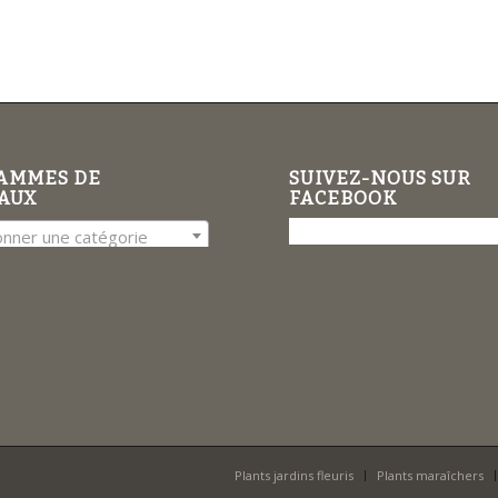
AMMES DE
SUIVEZ-NOUS SUR
AUX
FACEBOOK
onner une catégorie
Plants jardins fleuris
Plants maraîchers