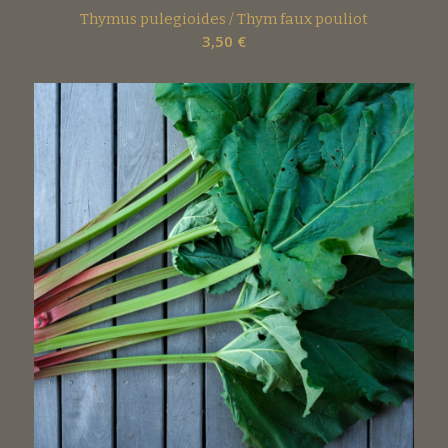
Thymus pulegioides / Thym faux pouliot
3,50
€