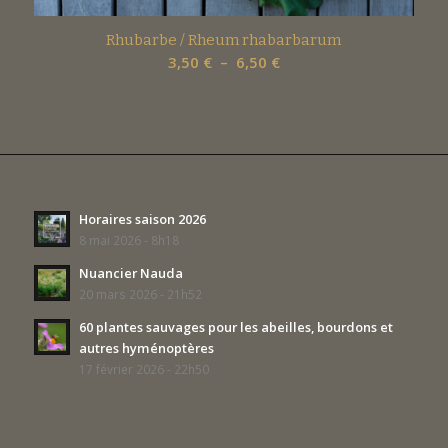
Rhubarbe / Rheum rhabarbarum
Plage
3,50
€
–
6,50
€
de
prix :
3,50 €
à
6,50 €
Horaires saison 2026
8 mai 2026 - 8h18
Nuancier Nauda
20 mars 2026 - 21h52
60 plantes sauvages pour les abeilles, bourdons et
autres hyménoptères
17 février 2026 - 22h50