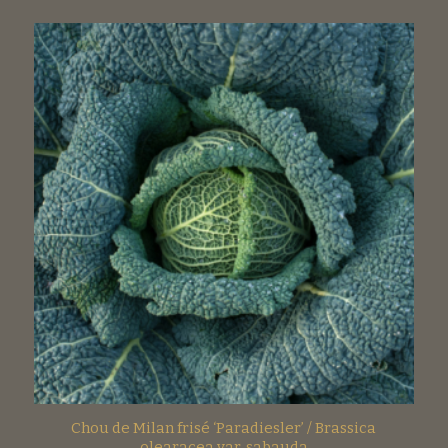
Chou de Milan frisé ‘Paradiesler’ / Brassica
olearacea var. sabauda