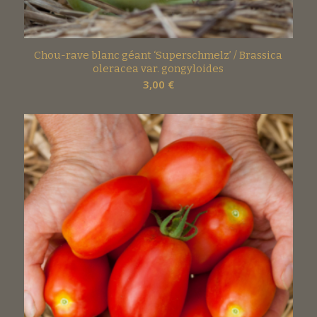
Chou-rave blanc géant ‘Superschmelz’ / Brassica
oleracea var. gongyloides
3,00
€