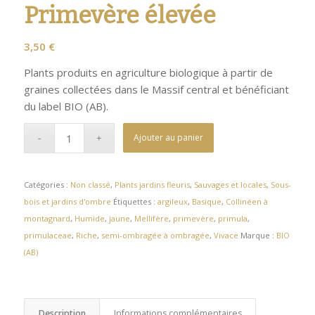
Primevère élevée
3,50
€
Plants produits en agriculture biologique à partir de
graines collectées dans le Massif central et bénéficiant
du label BIO (AB).
Ajouter au panier
Catégories :
Non classé
,
Plants jardins fleuris
,
Sauvages et locales
,
Sous-
bois et jardins d'ombre
Étiquettes :
argileux
,
Basique
,
Collinéen à
montagnard
,
Humide
,
jaune
,
Mellifère
,
primevère
,
primula
,
primulaceae
,
Riche
,
semi-ombragée à ombragée
,
Vivace
Marque :
BIO
(AB)
Description
Informations complémentaires