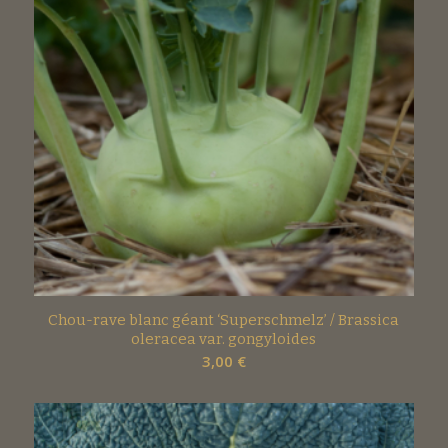
Chou-rave blanc géant ‘Superschmelz’ / Brassica
oleracea var. gongyloides
3,00
€