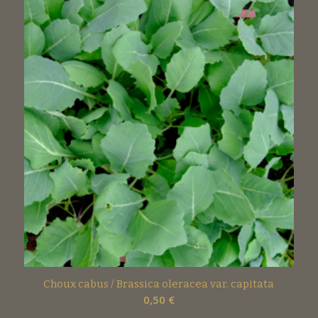
Choux cabus / Brassica oleracea var. capitata
0,50
€