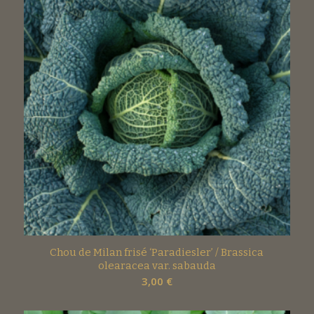
Chou de Milan frisé ‘Paradiesler’ / Brassica
olearacea var. sabauda
3,00
€