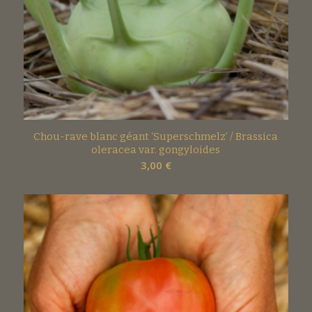
Chou-rave blanc géant ‘Superschmelz’ / Brassica
oleracea var. gongyloides
3,00
€