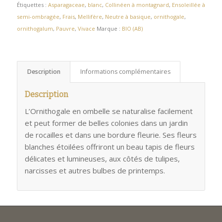
Étiquettes :
Asparagaceae
,
blanc
,
Collinéen à montagnard
,
Ensoleillée à
semi-ombragée
,
Frais
,
Mellifère
,
Neutre à basique
,
ornithogale
,
ornithogalum
,
Pauvre
,
Vivace
Marque :
BIO (AB)
Description
Informations complémentaires
Description
L’Ornithogale en ombelle se naturalise facilement
et peut former de belles colonies dans un jardin
de rocailles et dans une bordure fleurie. Ses fleurs
blanches étoilées offriront un beau tapis de fleurs
délicates et lumineuses, aux côtés de tulipes,
narcisses et autres bulbes de printemps.