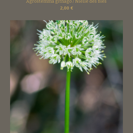
Agrostemma githago / Nielle des blés
2,00
€