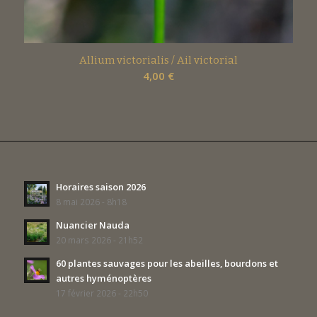
Allium victorialis / Ail victorial
4,00
€
Horaires saison 2026
8 mai 2026 - 8h18
Nuancier Nauda
20 mars 2026 - 21h52
60 plantes sauvages pour les abeilles, bourdons et
autres hyménoptères
17 février 2026 - 22h50