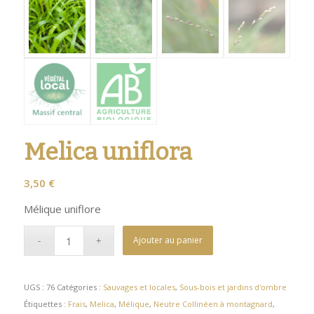
Melica uniflora
3,50
€
Mélique uniflore
Ajouter au panier
UGS :
76
Catégories :
Sauvages et locales
,
Sous-bois et jardins d'ombre
Étiquettes :
Frais
,
Melica
,
Mélique
,
Neutre Collinéen à montagnard
,