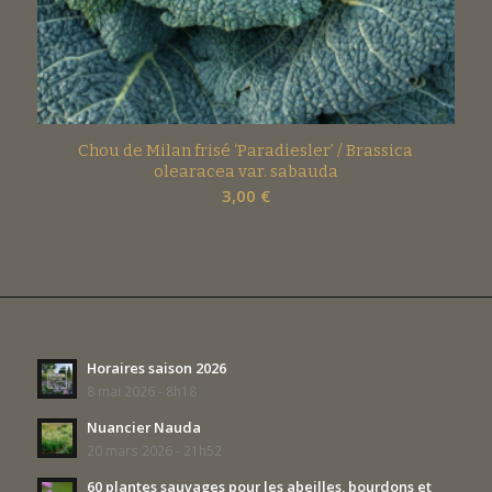
Chou de Milan frisé ‘Paradiesler’ / Brassica
olearacea var. sabauda
3,00
€
Horaires saison 2026
8 mai 2026 - 8h18
Nuancier Nauda
20 mars 2026 - 21h52
60 plantes sauvages pour les abeilles, bourdons et