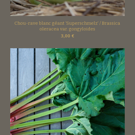
Chou-rave blanc géant ‘Superschmelz’ / Brassica
oleracea var. gongyloides
3,00
€