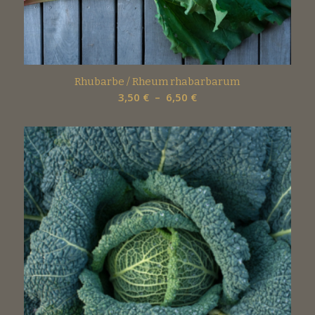
Rhubarbe / Rheum rhabarbarum
Plage
3,50
€
–
6,50
€
de
prix :
3,50 €
à
6,50 €