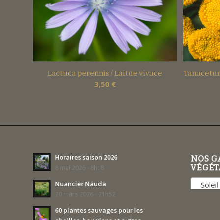
Lactuca perennis / Laitue vivace
Tanacetum
3,50
€
Horaires saison 2026
NOS G
VÉGÉT
8 mai 2026 - 8h18
Nuancier Nauda
Soleil 
20 mars 2026 - 21h52
60 plantes sauvages pour les