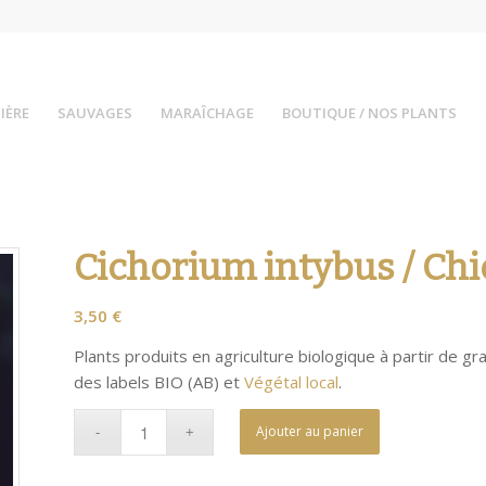
IÈRE
SAUVAGES
MARAÎCHAGE
BOUTIQUE / NOS PLANTS
Cichorium intybus / Chi
3,50
€
Plants produits en agriculture biologique à partir de gr
des labels BIO (AB) et
Végétal local
.
Ajouter au panier