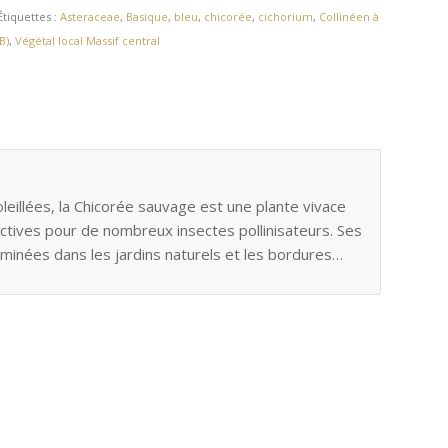
Étiquettes :
Asteraceae
,
Basique
,
bleu
,
chicorée
,
cichorium
,
Collinéen à
B)
,
Végétal local Massif central
oleillées, la Chicorée sauvage est une plante vivace
ractives pour de nombreux insectes pollinisateurs. Ses
aminées dans les jardins naturels et les bordures…