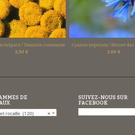
 vulgare / Tanaisie commune
Cyanus segetum / Bleuet des
3,50
€
2,00
€
AMMES DE
SUIVEZ-NOUS SUR
AUX
FACEBOOK
et rocaille (120)
×