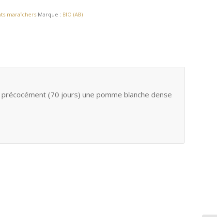
nts maraîchers
Marque :
BIO (AB)
it précocément (70 jours) une pomme blanche dense