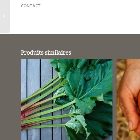
CONTACT
Chou-fleur ‘Marzatico’ / Brassica
oleracea var. botrytis
Produits similaires