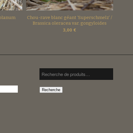
Solanum
Chou-rave blanc géant ‘Superschmelz’ /
Brassica oleracea var. gongyloides
3,00
€
Recherche