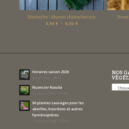
Rhubarbe / Rheum rhabarbarum
Tomat
Plage
3,50
€
–
6,50
€
de
prix :
3,50 €
à
6,50 €
Horaires saison 2026
NOS G
VÉGÉT
8 mai 2026 - 8h18
Nuancier Nauda
Choux
20 mars 2026 - 21h52
60 plantes sauvages pour les
abeilles, bourdons et autres
hyménoptères
17 février 2026 - 22h50