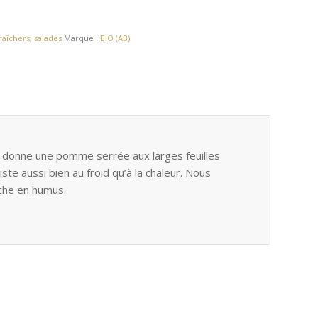
raîchers
,
salades
Marque :
BIO (AB)
i donne une pomme serrée aux larges feuilles
ste aussi bien au froid qu’à la chaleur. Nous
riche en humus.