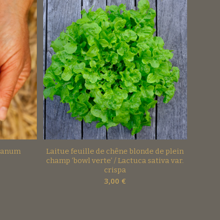
olanum
Laitue feuille de chêne blonde de plein
champ ‘bowl verte’ / Lactuca sativa var.
crispa
3,00
€