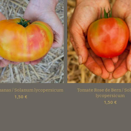
anas / Solanum lycopersicum
Tomate Rose de Bern / S
lycopersicum
1,50
€
1,50
€