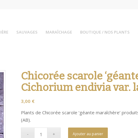
IÈRE
SAUVAGES
MARAÎCHAGE
BOUTIQUE / NOS PLANTS
Chicorée scarole ‘géant
Cichorium endivia var. l
3,00
€
Plants de Chicorée scarole ‘géante maraîchère’ produits
(AB).
Ajouter au panier