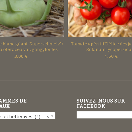
 blanc géant ‘Superschmelz’ /
Tomate apéritif Délice des ja
a oleracea var. gongyloides
Solanum lycopersic
3,00
€
1,50
€
AMMES DE
SUIVEZ-NOUS SUR
AUX
FACEBOOK
 et betteraves (4)
×