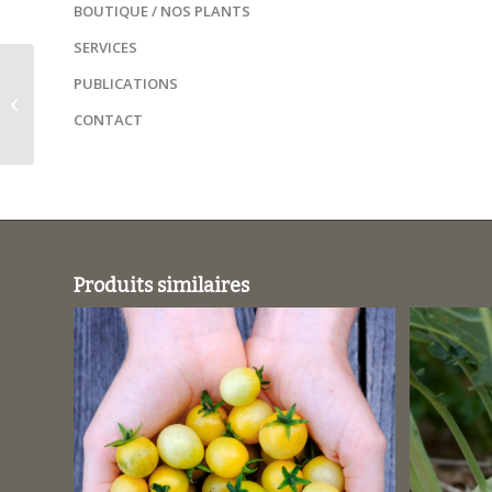
BOUTIQUE / NOS PLANTS
SERVICES
Betterave noire plate
PUBLICATIONS
d’Egypte / Beta
vulgaris subsp.
CONTACT
vulgaris
Produits similaires