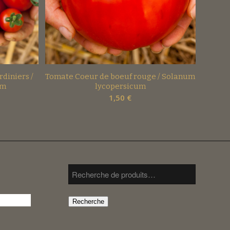
rdiniers /
Tomate Coeur de boeuf rouge / Solanum
um
lycopersicum
1,50
€
Recherche