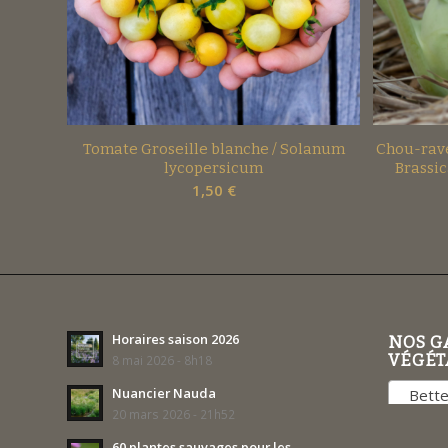
Tomate Groseille blanche / Solanum
Chou-rave
lycopersicum
Brassic
1,50
€
Horaires saison 2026
NOS G
VÉGÉT
8 mai 2026 - 8h18
Nuancier Nauda
Bettes
20 mars 2026 - 21h52
60 plantes sauvages pour les