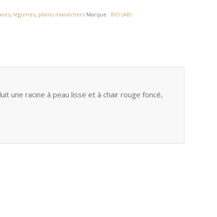
aves
,
légumes
,
plants maraîchers
Marque :
BIO (AB)
it une racine à peau lisse et à chair rouge foncé,