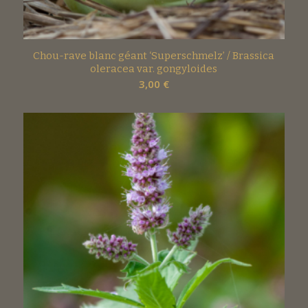
Chou-rave blanc géant ‘Superschmelz’ / Brassica
oleracea var. gongyloides
3,00
€