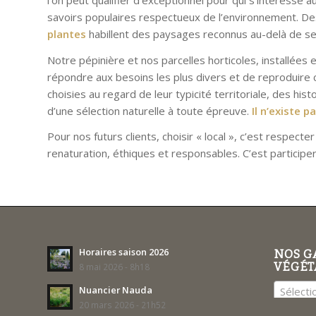
savoirs populaires respectueux de l’environnement. De
plantes
habillent des paysages reconnus au-delà de ses
Notre pépinière et nos parcelles horticoles, installées e
répondre aux besoins les plus divers et de reproduire 
choisies au regard de leur typicité territoriale, des his
d’une sélection naturelle à toute épreuve.
Il n’existe 
Pour nos futurs clients, choisir « local », c’est respect
renaturation, éthiques et responsables. C’est participer
Horaires saison 2026
NOS G
VÉGÉT
8 mai 2026 - 8h18
Nuancier Nauda
Sélecti
20 mars 2026 - 21h52