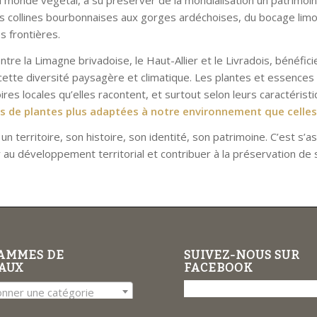
s collines bourbonnaises aux gorges ardéchoises, du bocage lim
 frontières.
ntre la Limagne brivadoise, le Haut-Allier et le Livradois, bénéfic
cette diversité paysagère et climatique. Les plantes et essence
toires locales qu’elles racontent, et surtout selon leurs caractéris
pas de plantes plus adaptées à notre environnement que celles
er un territoire, son histoire, son identité, son patrimoine. C’est 
 au développement territorial et contribuer à la préservation de s
AMMES DE
SUIVEZ-NOUS SUR
AUX
FACEBOOK
onner une catégorie