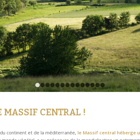
1
2
3
4
5
6
7
8
9
10
11
12
13
14
E MASSIF CENTRAL !
 du continent et de la méditerranée,
le Massif central héberge u
au monde végétal, a su préserver de la mondialisation un patrimoin