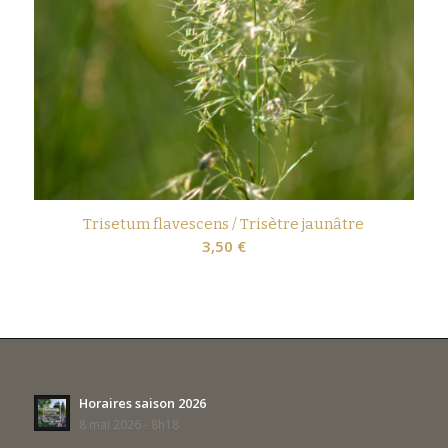
Trisetum flavescens / Trisètre jaunâtre
3,50
€
Horaires saison 2026
8 mai 2026 - 8h18