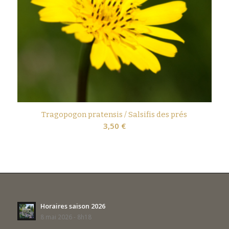
Tragopogon pratensis / Salsifis des prés
3,50
€
Horaires saison 2026
8 mai 2026 - 8h18