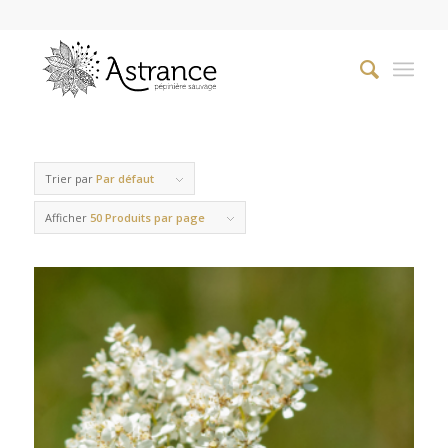
Trier par
Par défaut
Afficher
50 Produits par page