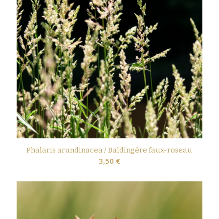
Phalaris arundinacea / Baldingère faux-roseau
3,50
€