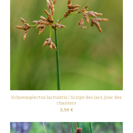
Schoenoplectus lactustris / Scirpe des lacs, Jonc des
chaisiers
3,50
€