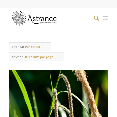
Trier par
Par défaut
Afficher
50 Produits par page