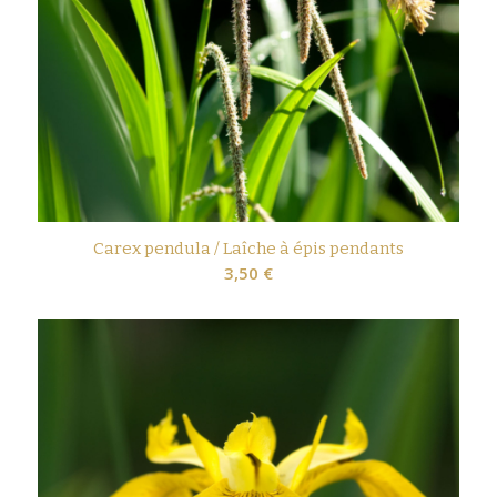
Carex pendula / Laîche à épis pendants
3,50
€