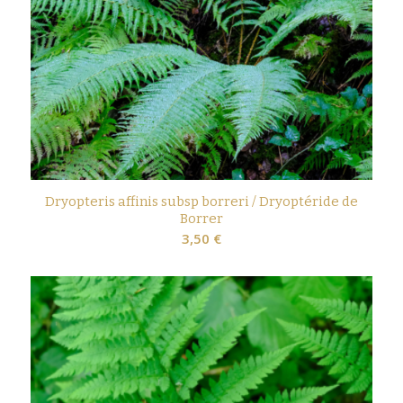
Dryopteris affinis subsp borreri / Dryoptéride de
Borrer
3,50
€