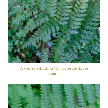
Dryopteris dilatata / Dryopteride dilaté
6,00
€