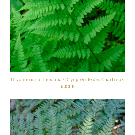
Dryopteris carthusiana / Dryoptéride des Chartreux
6,00
€