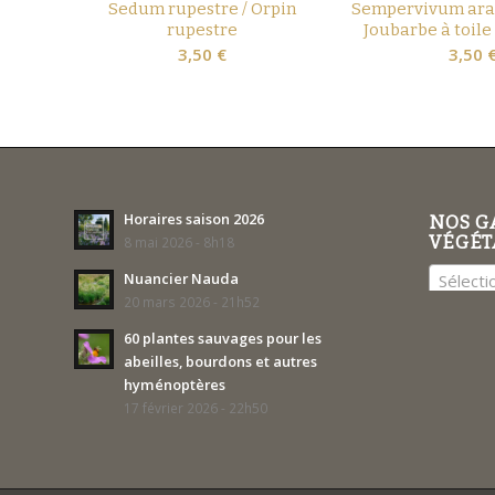
Sedum rupestre / Orpin
Sempervivum ara
rupestre
Joubarbe à toile
3,50
€
3,50
Horaires saison 2026
NOS G
VÉGÉT
8 mai 2026 - 8h18
Nuancier Nauda
Sélecti
20 mars 2026 - 21h52
60 plantes sauvages pour les
abeilles, bourdons et autres
hyménoptères
17 février 2026 - 22h50