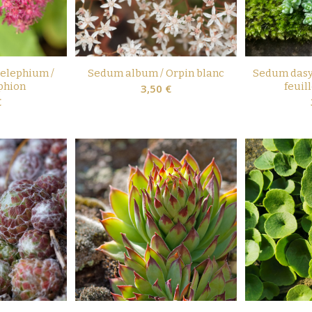
elephium /
Sedum album / Orpin blanc
Sedum dasy
phion
feuil
3,50
€
€