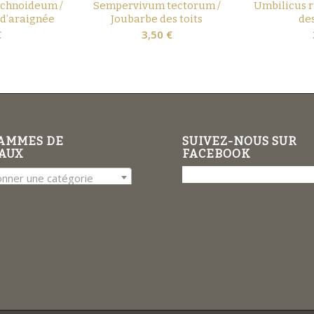
chnoideum /
Sempervivum tectorum /
Umbilicus r
 d’araignée
Joubarbe des toits
de
€
3,50
€
AMMES DE
SUIVEZ-NOUS SUR
AUX
FACEBOOK
onner une catégorie