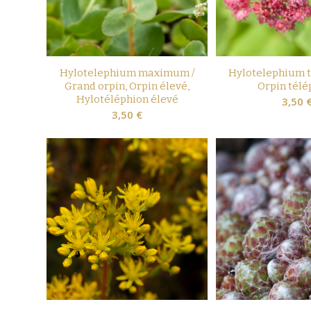
Hylotelephium maximum /
Hylotelephium t
Grand orpin, Orpin élevé,
Orpin télé
Hylotéléphion élevé
3,50
3,50
€