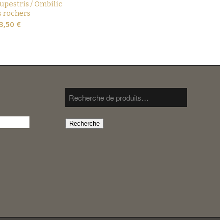
upestris / Ombilic
s rochers
3,50
€
Recherche