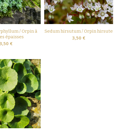
phyllum / Orpin à
Sedum hirsutum / Orpin hirsute
les épaisses
3,50
€
3,50
€