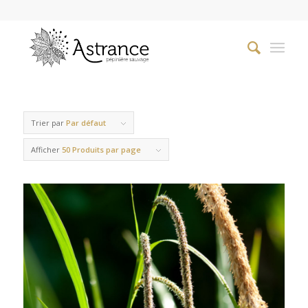
Trier par
Par défaut
Afficher
50 Produits par page