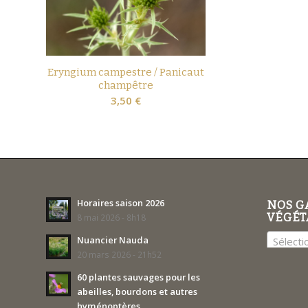
Eryngium campestre / Panicaut
champêtre
3,50
€
Horaires saison 2026
NOS G
VÉGÉT
8 mai 2026 - 8h18
Nuancier Nauda
Sélecti
20 mars 2026 - 21h52
60 plantes sauvages pour les
abeilles, bourdons et autres
hyménoptères